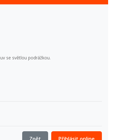
buv se světlou podrážkou.
Zpět
Přihlásit online