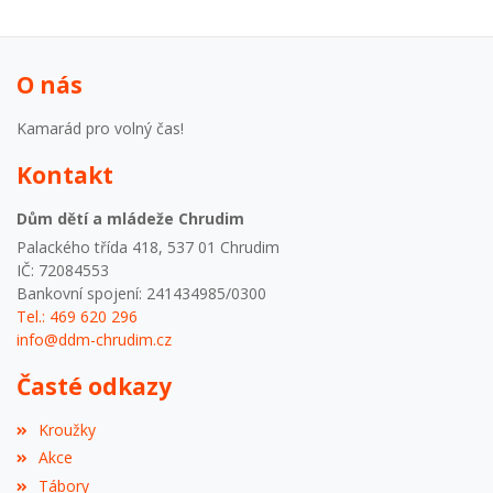
O nás
Kamarád pro volný čas!
Kontakt
Dům dětí a mládeže Chrudim
Palackého třída 418, 537 01 Chrudim
IČ: 72084553
Bankovní spojení: 241434985/0300
Tel.: 469 620 296
info@ddm-chrudim.cz
Časté odkazy
Kroužky
Akce
Tábory