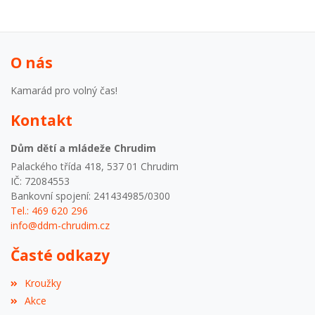
O nás
Kamarád pro volný čas!
Kontakt
Dům dětí a mládeže Chrudim
Palackého třída 418, 537 01 Chrudim
IČ: 72084553
Bankovní spojení: 241434985/0300
Tel.: 469 620 296
info@ddm-chrudim.cz
Časté odkazy
Kroužky
Akce