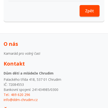
Zpět
O nás
Kamarád pro volný čas!
Kontakt
Dům dětí a mládeže Chrudim
Palackého třída 418, 537 01 Chrudim
IČ: 72084553
Bankovní spojení: 241434985/0300
Tel.: 469 620 296
info@ddm-chrudim.cz