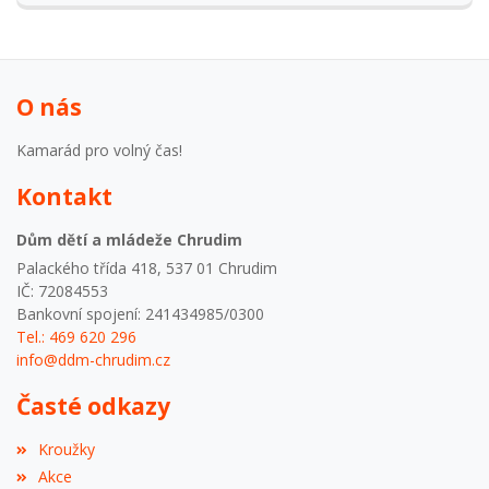
O nás
Kamarád pro volný čas!
Kontakt
Dům dětí a mládeže Chrudim
Palackého třída 418, 537 01 Chrudim
IČ: 72084553
Bankovní spojení: 241434985/0300
Tel.: 469 620 296
info@ddm-chrudim.cz
Časté odkazy
Kroužky
Akce