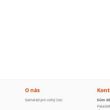
O nás
Kont
Kamarád pro volný čas!
Dům dě
Palacké