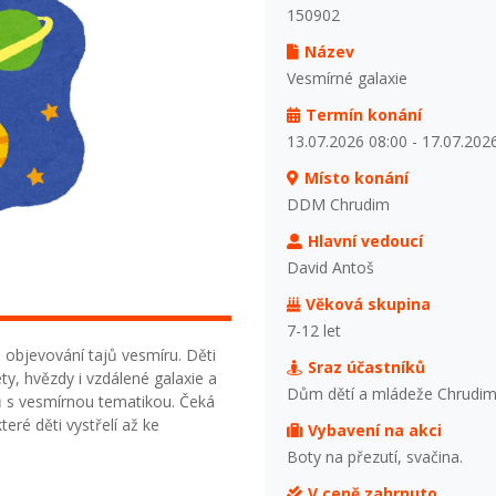
150902
Název
Vesmírné galaxie
Termín konání
13.07.2026 08:00 - 17.07.202
Místo konání
DDM Chrudim
Hlavní vedoucí
David Antoš
Věková skupina
7-12 let
 objevování tajů vesmíru. Děti
Sraz účastníků
y, hvězdy i vzdálené galaxie a
Dům dětí a mládeže Chrudi
bků s vesmírnou tematikou. Čeká
teré děti vystřelí až ke
Vybavení na akci
Boty na přezutí, svačina.
V ceně zahrnuto