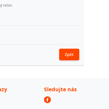
ý režim.
Zpět
azy
Sledujte nás