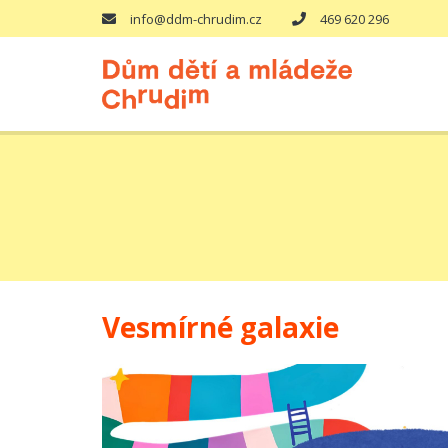
info@ddm-chrudim.cz
469 620 296
Vesmírné galaxie